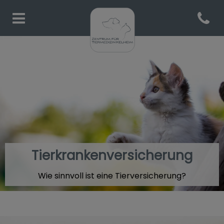
Open co
Homepage Tiermedizin Kelh
Tierkrankenversicherung
Wie sinnvoll ist eine Tierversicherung?