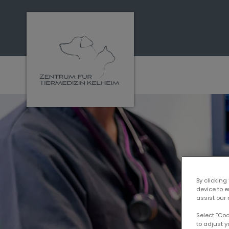
Homepage Tiermedizin Kelheim
By clicking
device to 
assist our 
Select “Co
to adjust y