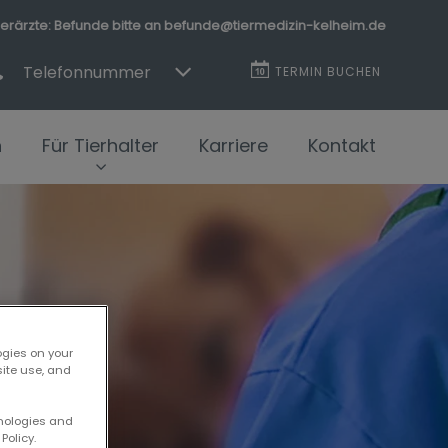
erärzte: Befunde bitte an befunde@tiermedizin-kelheim.de
Telefonnummer
TERMIN BUCHEN
n
Für Tierhalter
Karriere
Kontakt
ogies on your
site use, and
hnologies and
Policy.