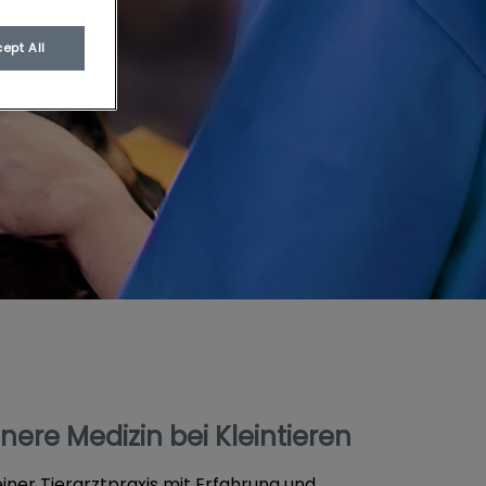
ept All
nnere Medizin bei Kleintieren
einer Tierarztpraxis mit Erfahrung und