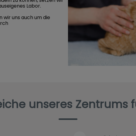
eln zu können, setzen wir
useigenes Labor.
 wir uns auch um die
urch
eiche unseres Zentrums f