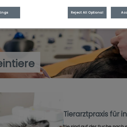
tings
Reject All Optional
Acc
eintiere
Tierarztpraxis für i
Sie sind auf der Suche nach 