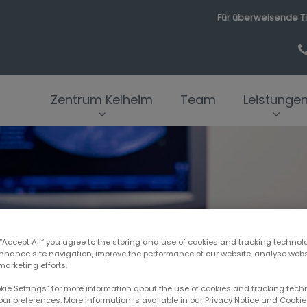
Für überweisende Ti
Zentrum Kelheim
Team
Leistunge
 “Accept All” you agree to the storing and use of cookies and tracking technol
enhance site navigation, improve the performance of our website, analyse web
marketing efforts.
okie Settings” for more information about the use of cookies and tracking tec
our preferences. More information is available in our Privacy Notice and Cookie 