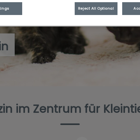
tings
Reject All Optional
Acc
in
n im Zentrum für Kleinti