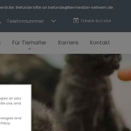
erärzte: Befunde bitte an befunde@tiermedizin-kelheim.de
Telefonnummer
TERMIN BUCHEN
n
Für Tierhalter
Karriere
Kontakt
ogies on your
site use, and
hnologies and
Policy.