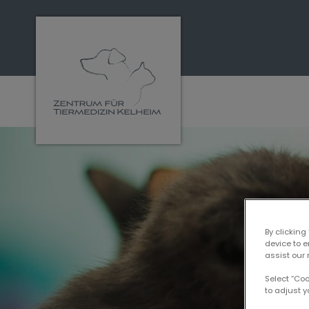
Homepage Tiermedizin Kelheim
By clicking
device to 
assist our 
Select “Co
to adjust y