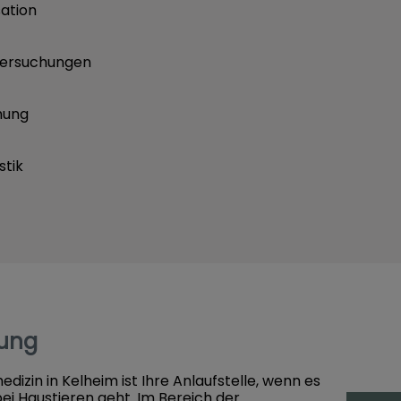
sation
ntersuchungen
hung
stik
rung
dizin in Kelheim ist Ihre Anlaufstelle, wenn es
 Haustieren geht. Im Bereich der