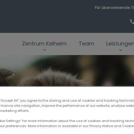
Für überweisende Ti
Zentrum Kelheim
Team
Leistunge
 “Accept All” you agree to the storing and use of cookies and tracking technol
enhance site navigation, improve the performance of our website, analyse web
marketing efforts.
okie Settings” for more information about the use of cookies and tracking tec
our preferences. More information is available in our Privacy Notice and Cookie 