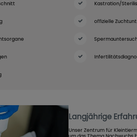
chnitt
Kastration/Sterili
g
offizielle Zuchtu
htsorgane
Spermauntersuc
gen
Infertilitätsdiagno
g
Langjährige Erfah
Unser Zentrum für Kleintierme
um das Thema Nachwuchs bei