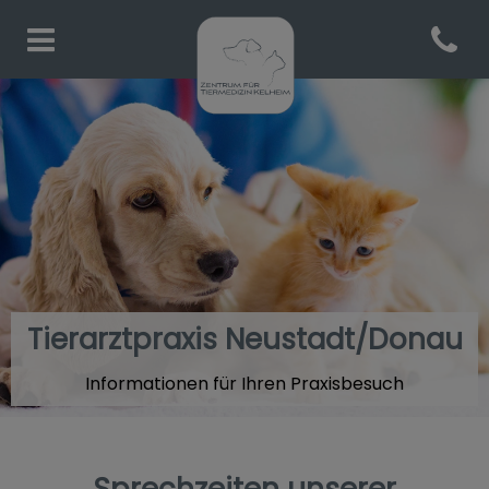
Open co
Homepage Tiermedizin Kelh
Tierarztpraxis Neustadt/Donau
Informationen für Ihren Praxisbesuch