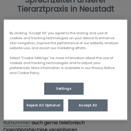
Sprechzeiten unserer
Tierarztpraxis in Neustadt
By clicking “Accept All” you agree to the storing and use of
Unsere Sprechzeiten sind nur nach vorheriger
cookies and tracking technologies on your device to enhance
Terminvereinbarung möglich. Bitte melden Sie sich
site navigation, improve the performance of our website, analyse
telefonisch vorher bei uns an:
09445 7507906
website use, and assist our marketing efforts.
Aus personalbedingten Gründen können wir die Praxis
Select “Cookie Settings” for more information about the use of
leider nur zu bestimmten Sprechzeiten öffnen.
cookies and tracking technologies and to adjust your
preferences. More information is available in our Privacy Notice
and Cookie Policy.
Montag
: 09.00 – 13.00 und 14.00 – 18.00 Uhr
Dienstag
: 10.00 – 13.00 und 14.00 – 19.00 Uhr
Settings
Donnerstag
: 08.00 – 13.00 Uhr
Freitag
: 08.00 – 13.00 Uhr
Reject All Optional
Accept All
In diesem Zeitraum können Sie unter der gleichen
Rufnummer
auch gerne telefonisch
Operationstermine vereinbaren.