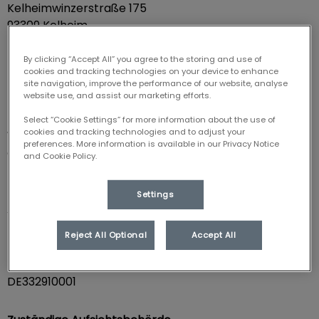
Kelheimwinzerstraße 175
93309 Kelheim
By clicking “Accept All” you agree to the storing and use of
Kontaktdaten
cookies and tracking technologies on your device to enhance
Telefon: 09441 4114
site navigation, improve the performance of our website, analyse
E-Mail: info@tiermedizin-kelheim.de
website use, and assist our marketing efforts.
Select “Cookie Settings” for more information about the use of
cookies and tracking technologies and to adjust your
Vertretungsberechtigte
preferences. More information is available in our Privacy Notice
Christine Storm, Heiner Langbehn
and Cookie Policy.
Handelsregister und Registernummer
Settings
Amtsgericht München
Handelsregister-Nummer HRB 254053
Reject All Optional
Accept All
Umsatzsteueridentifikationsnummer
DE332910001