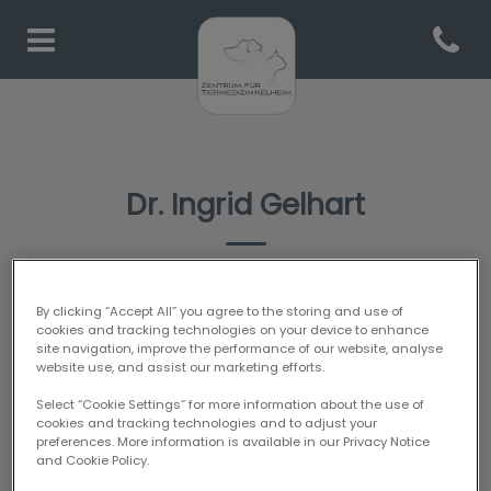
Open co
Homepage Tiermedizin Kelh
Dr. Ingrid Gelhart
TIERÄRZTIN
By clicking “Accept All” you agree to the storing and use of
cookies and tracking technologies on your device to enhance
site navigation, improve the performance of our website, analyse
website use, and assist our marketing efforts.
Select “Cookie Settings” for more information about the use of
cookies and tracking technologies and to adjust your
preferences. More information is available in our Privacy Notice
and Cookie Policy.