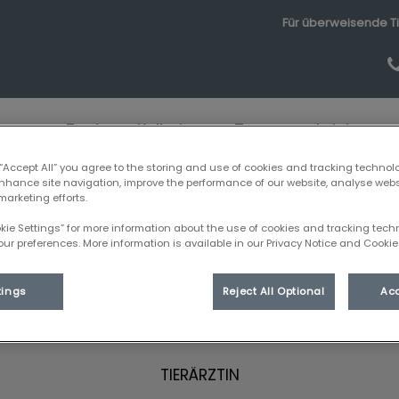
Für überweisende Ti
Zentrum Kelheim
Team
Leistunge
 “Accept All” you agree to the storing and use of cookies and tracking technol
enhance site navigation, improve the performance of our website, analyse web
marketing efforts.
okie Settings” for more information about the use of cookies and tracking tec
our preferences. More information is available in our Privacy Notice and Cookie 
Claudia Lang
tings
Reject All Optional
Acc
TIERÄRZTIN