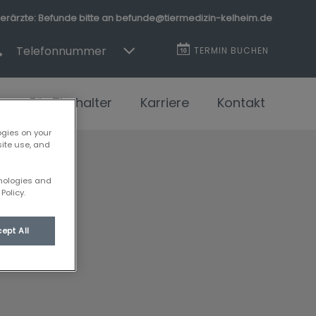
erärzte: Befunde bitte an befunde@tiermedizin-kelheim.de
Telefonnummer
TERMIN BUCHEN
n
Für Tierhalter
Karriere
Kontakt
ogies on your
site use, and
hnologies and
Policy.
ept All