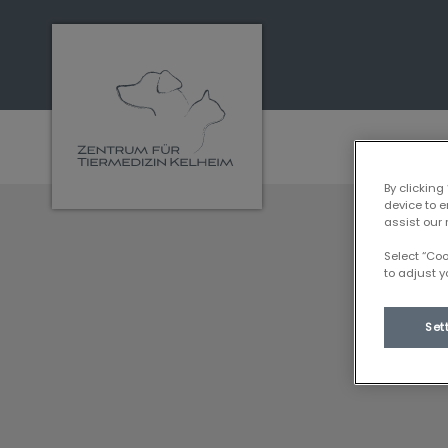
Homepage Tiermedizin Kelheim
By clicking
device to 
assist our 
Select “Co
to adjust y
Set